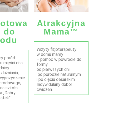
gotowa
Atrakcyjna
e do
Mama™
rodu
Wizyty fizjoterapeuty
w domu mamy
ry poród:
– pomoc w powrocie do
u mięśni dna
formy
dnicy
od pierwszych dni
ozluźniania;
po porodzie naturalnym
i wypożyczenie
i po cięciu cesarskim.
orodowego;
Indywidulany dobór
żna szkoła
ćwiczeń
.
ia
„Dobry
ątek”