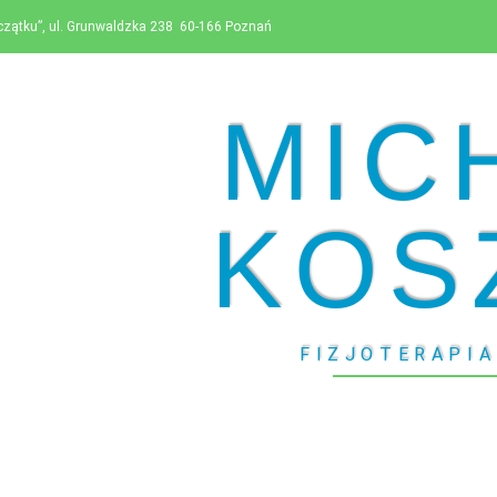
czątku”, ul. Grunwaldzka 238 60-166 Poznań
MIC
KOS
FIZJOTERAPIA