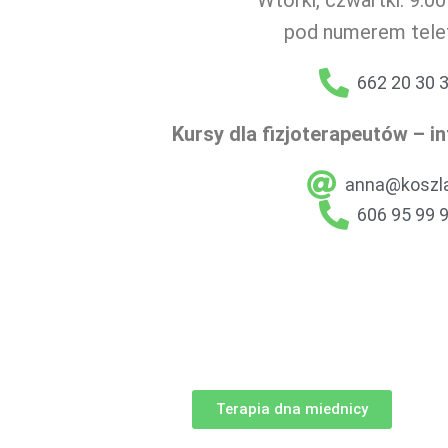
pod numerem tele
662 20 30 
Kursy dla fizjoterapeutów – in
anna@koszla
606 95 99 
Terapia dna miednicy