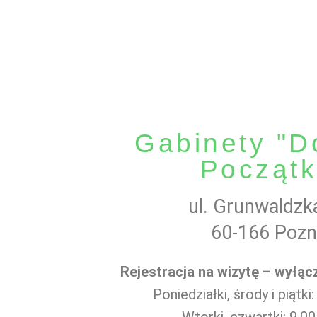
Gabinety "D
Początk
ul. Grunwaldzk
60-166 Poz
Rejestracja na wizytę – wyłącz
Poniedziałki, środy i piątki
Wtorki, czwartki: 9.00