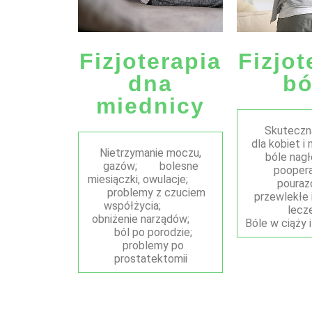
Fizjoterapia
Fizjot
dna
bó
miednicy
Skuteczna
dla kobiet 
Nietrzymanie moczu,
bóle nagłe
gazów;
bolesne
poopera
miesiączki, owulacje;
poura
problemy z czuciem
przewlekłe 
współżycia;
lecze
obniżenie narządów;
Bóle w ciąży i
ból po porodzie;
problemy po
prostatektomi
i