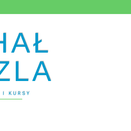
HAŁ
ZLA
 I KURSY