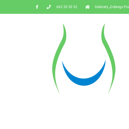
662 20 30 32
Gabinety „Dobrego Po