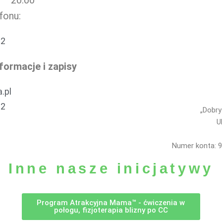
fonu:
32
formacje i zapisy
.pl
92
„Dobry
U
Numer konta: 9
Inne nasze inicjatywy
Program Atrakcyjna Mama™ - ćwiczenia w
połogu, fizjoterapia blizny po CC