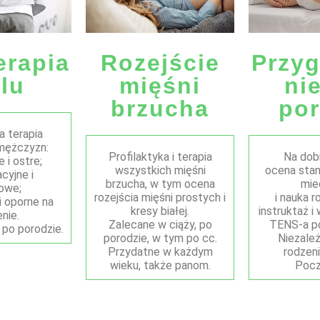
erapia
Rozejście
Przy
lu
mięśni
ni
brzucha
po
 terapia
i mężczyzn:
Profilaktyka i terapia
Na dob
 i ostre;
wszystkich mięśni
ocena stan
cyjne i
brzucha, w tym ocena
mie
zowe;
rozejścia mięśni prostych i
i nauka r
i oporne na
kresy białej.
instruktaż 
nie.
Zalecane w ciąży, po
TENS-a p
 po porodzie.
porodzie, w tym po cc.
Niezale
Przydatne w każdym
rodzen
wieku, także panom.
Pocz