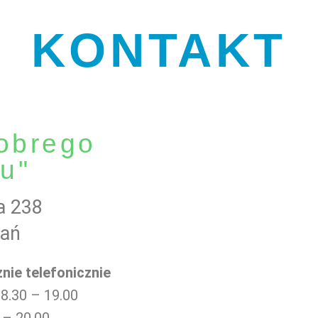
KONTAKT
obrego
u"
a 238
nań
nie telefonicznie
: 8.30 – 19.00
 – 20.00