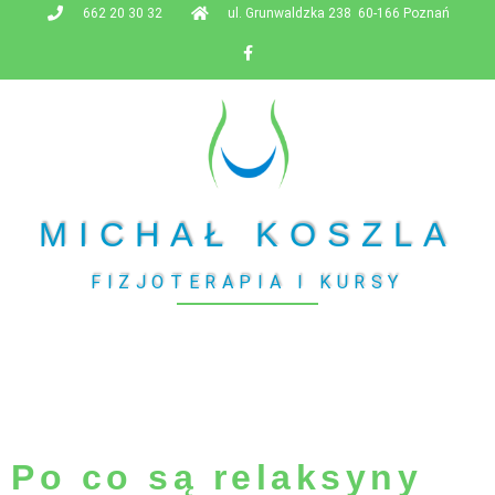
662 20 30 32
ul. Grunwaldzka 238 60-166 Poznań
MICHAŁ KOSZLA
FIZJOTERAPIA I KURSY
Po co są relaksyny