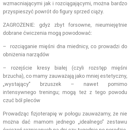
wzmacniającymi jak i rozciągającymi, można bardzo
przyspieszyć powrót do figury sprzed ciąży.
ZAGROŻENIE: gdyż zbyt forsowne, nieumiejętnie
dobrane ćwiczenia mogą powodować:
– rozciąganie mięśni dna miednicy, co prowadzi do
obniżenia narządów
– rozejście kresy białej (czyli rozstęp mięśni
brzucha), co mamy zauważają jako mniej estetyczny,
„wystający” brzuszek – nawet pomimo
intensywnego treningu; mogą też z tego powodu
czuć ból pleców
Prowadząc fizjoterapię w połogu zauważamy, że nie
można dać mamom jednego „idealnego” zestawu
ćwiczeń rozpisanych na dni czy tygodnie po porodzie.